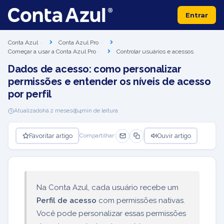
Entrar
Conta Azul
Conta Azul Pro
Começar a usar a Conta Azul Pro
Controlar usuários e acessos
Dados de acesso: como personalizar
permissões e entender os níveis de acesso
por perfil
Atualizado
há 2 meses
4
min de leitura
Favoritar artigo
Ouvir artigo
Compartilhar:
Na Conta Azul, cada usuário recebe um
Perfil de acesso
com permissões nativas.
Você pode personalizar essas permissões