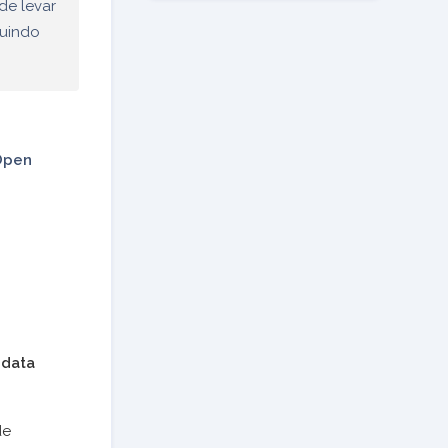
de levar
guindo
Open
a
data
de