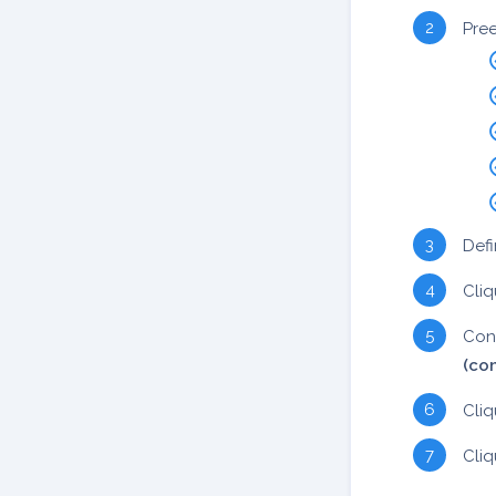
Pre
Def
Cli
Conf
(com
Cli
Cli