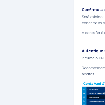
Confirme a
Será exibido 
conectar às s
A conexão é c
Autentique 
Informe o
CP
Recomendamos 
aceitos.