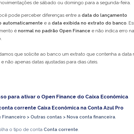
movimentações de sábado ou domingo para a segunda-feira.
você pode perceber diferenças entre a
data do lançamento
o automaticamente
e a
data exibida no extrato do banco
. E
mento é
normal no padrão Open Finance
e não indica erro n
.
mos que solicite ao banco um extrato que contenha a data r
 e não apenas datas ajustadas para dias úteis.
so para ativar o Open Finance do Caixa Econômica
conta corrente Caixa Econômica na Conta Azul Pro
m
Financeiro > Outras contas > Nova conta financeira
.
olha o tipo de conta
Conta corrente
.