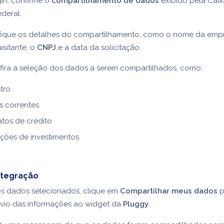
in, confirme o
compartilhamento de dados
exibido pela Caix
deral.
ifique os detalhes do compartilhamento, como o nome da emp
isitante, o
CNPJ
e a data da solicitação.
fira a seleção dos dados a serem compartilhados, como:
tro
s correntes
tos de crédito
ções de investimentos
ntegração
os dados selecionados, clique em
Compartilhar meus dados
p
nvio das informações ao widget da
Pluggy
.