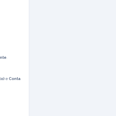
ente
.
to)
e
Conta