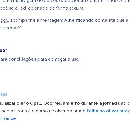
irá uma mensagem de que os dados foram compartilhados com
ocê será redirecionado de forma segura.
luggy, acompanhe a mensagem
Autenticando conta
até que a
da em
100%
.
sar
para conciliações
para começar a usar.
te!
sualizar o erro
Ops... Ocorreu um erro durante a jornada
ao c
Finance, consulte como resolver no artigo
Falha ao ativar int
Finance
.