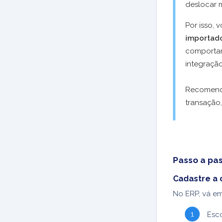
deslocar 
Por isso, 
importad
comporta
integração
Recomenda
transação,
Passo a pas
Cadastre a 
No ERP, vá e
Esc