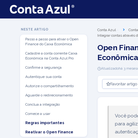
NESTE ARTIGO
Conta Azul
Conta
Integrar contas através
Passo a passo para ativar o Open
Finance do Caixa Econômica
Open Finan
Cadastre a conta corrente Caixa
Econômica
Econômica na Conta Azul Pro
Confirme a segurança
Atualizado
há 3 meses
Autentique sua conta
Favoritar artigo
Autorize o compartilhamento
Aguarde o redirecionamento
Conclua a integração
Comece a usar
Você pode
Regras importantes
para agili
autentica
Reativar o Open Finance