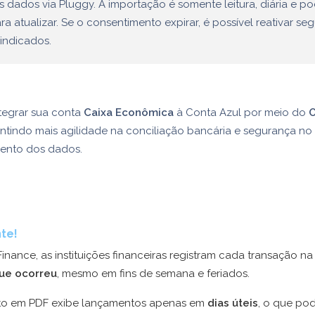
 dados via Pluggy. A importação é somente leitura, diária e po
ra atualizar. Se o consentimento expirar, é possível reativar se
indicados.
tegrar sua conta
Caixa Econômica
à Conta Azul por meio do
antindo mais agilidade na conciliação bancária e segurança no
ento dos dados.
te!
nance, as instituições financeiras registram cada transação n
ue ocorreu
, mesmo em fins de semana e feriados.
ato em PDF exibe lançamentos apenas em
dias úteis
, o que po