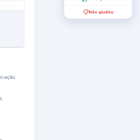
Não ajudou
ticação
s