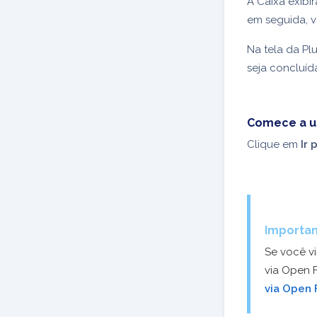
A Caixa exib
em seguida, v
Na tela da P
seja concluí
Comece a u
Clique em
Ir 
Importan
Se você vi
via Open 
via Open 