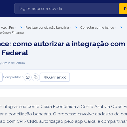
 Azul Pro
Realizar conciliação bancária
Conectar com o banco
 do Open Finance
ce: como autorizar a integração com
 Federal
4
min de leitura
Ouvir artigo
Compartilhar:
 integrar sua conta Caixa Econômica à Conta Azul via Open F
zar a conciliação bancária. O processo envolve cadastro da con
ção com CPF/CNPJ, autorização pelo app Caixa, e compartilh