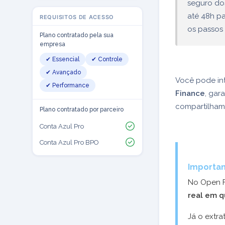
seguro dos
até 48h pa
REQUISITOS DE ACESSO
os passos 
Plano contratado pela sua
empresa
✔ Essencial
✔ Controle
✔ Avançado
Você pode in
✔ Performance
Finance
, gar
compartilham
Plano contratado por parceiro
Conta Azul Pro
Conta Azul Pro BPO
Importan
No Open Fi
real em q
Já o extr