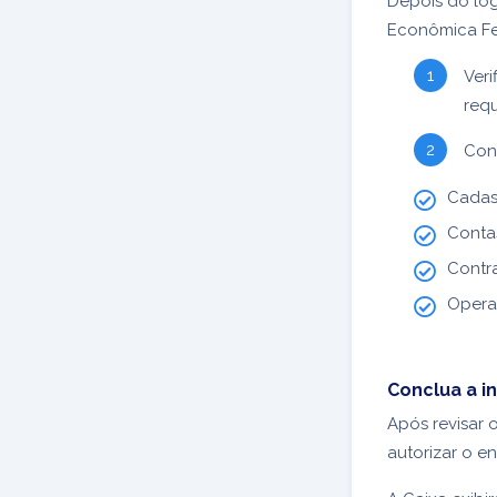
Depois do log
Econômica Fe
Ver
requ
Con
Cadas
Conta
Contra
Opera
Conclua a i
Após revisar 
autorizar o e