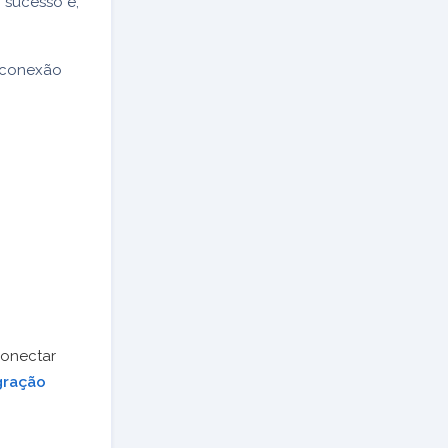
 sucesso e,
 conexão
onectar
egração