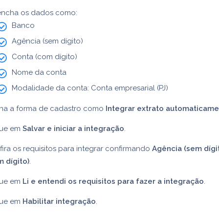
encha os dados como:
Banco
Agência (sem dígito)
Conta (com dígito)
Nome da conta
Modalidade da conta: Conta empresarial (PJ)
ina a forma de cadastro como
Integrar extrato automaticam
que em
Salvar e iniciar a integração
.
ira os requisitos para integrar confirmando
Agência (sem dígi
 dígito)
.
que em
Li e entendi os requisitos para fazer a integração
.
que em
Habilitar integração
.