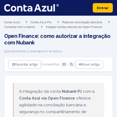
Entrar
Conta Azul
Conta Azul Pro
Realizar conciliação bancária
Conectar com o banco
Integrar contas através do Open Finance
Open Finance: como autorizar a integração
com Nubank
Atualizado
há 3 meses
3
min de leitura
Favoritar artigo
Ouvir artigo
Compartilhar:
A integração da conta
Nubank PJ
com a
Conta Azul via Open Finance
oferece
agilidade na conciliação bancária e
segurança no compartilhamento de