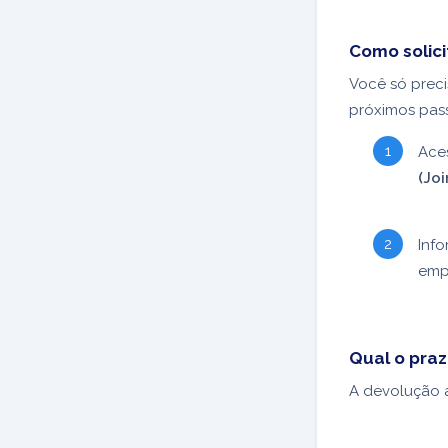
Como solici
Você só preci
próximos pas
Ace
(Joi
Inf
emp
Qual o praz
A devolução 