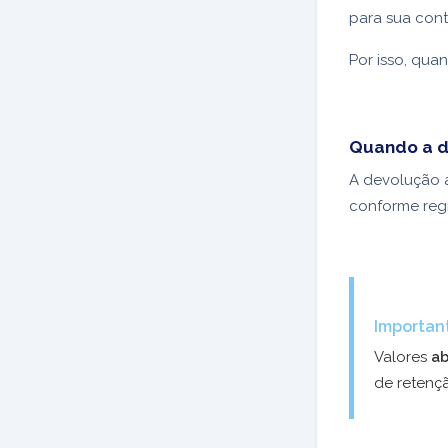
para sua cont
Por isso, qu
Quando a d
A devolução
conforme regr
Importan
Valores
ab
de retenç