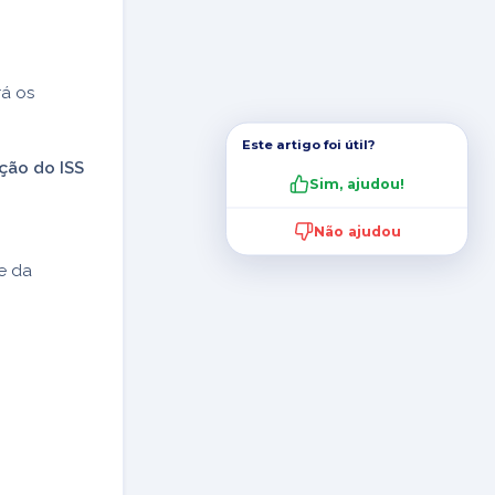
rá os
Este artigo foi útil?
ção do ISS
Sim, ajudou!
Não ajudou
e da