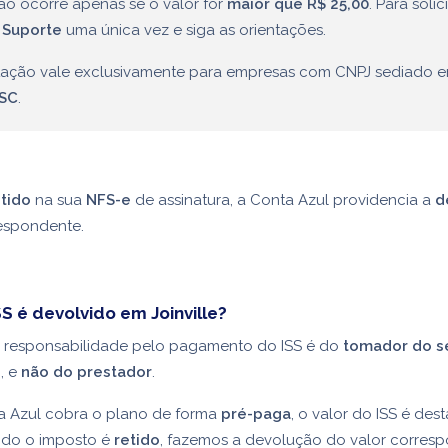
ão ocorre apenas se o valor for
maior que R$ 25,00
. Para solici
 Suporte
uma única vez e siga as orientações.
ntação vale exclusivamente para empresas com CNPJ sediado 
/SC
.
etido
na sua
NFS-e
de assinatura, a Conta Azul providencia a
d
respondente.
SS é devolvido em Joinville?
 a responsabilidade pelo pagamento do ISS é do
tomador do s
), e
não do prestador
.
 Azul cobra o plano de forma
pré-paga
, o valor do ISS é de
ndo o imposto é
retido
, fazemos a devolução do valor corres