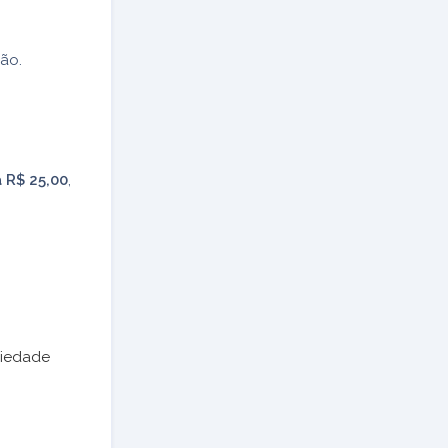
ão.
a R$ 25,00
,
riedade