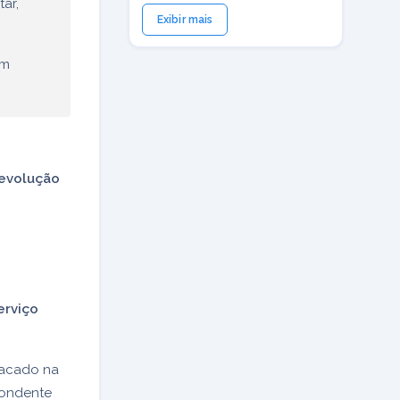
tar,
Exibir mais
em
evolução
erviço
stacado na
pondente