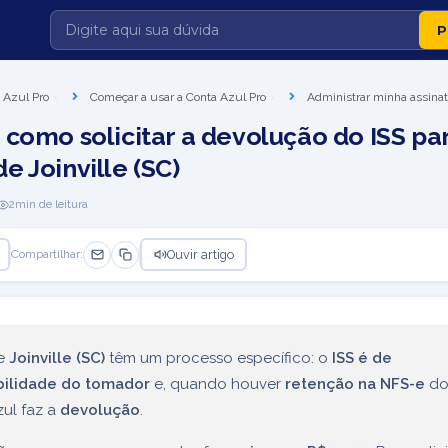
 Azul Pro
Começar a usar a Conta Azul Pro
Administrar minha assina
 como solicitar a devolução do ISS pa
 Joinville (SC)
2
min de leitura
Ouvir artigo
Compartilhar:
de
Joinville (SC)
têm um processo específico: o
ISS é de
ilidade do tomador
e, quando houver
retenção na NFS-e
do
ul faz a
devolução
.