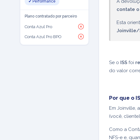
A devoluç
✔ Performance
contate o
Plano contratado por parceiro
Esta orie
Conta Azul Pro
Joinville
Conta Azul Pro BPO
Se o
ISS
foi
r
do valor cor
Por que o I
Em Joinville,
(você, cliente
Como a Conta
NFS-e e, qua