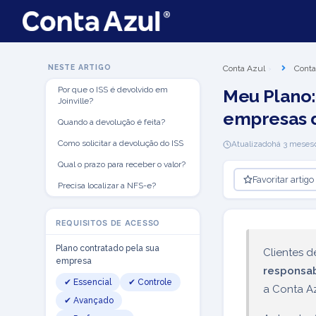
NESTE ARTIGO
Conta Azul
Conta
Por que o ISS é devolvido em
Meu Plano:
Joinville?
empresas de
Quando a devolução é feita?
Como solicitar a devolução do ISS
Atualizado
há 3 meses
Qual o prazo para receber o valor?
Favoritar artigo
Precisa localizar a NFS-e?
REQUISITOS DE ACESSO
Plano contratado pela sua
Clientes 
empresa
responsab
✔ Essencial
✔ Controle
a Conta Az
✔ Avançado