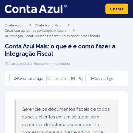
Entrar
Conta Azul
Conta Azul Mais
Organizar as rotinas contábeis e fiscais
Automação Fiscal: buscar, transmitir e exportar notas fiscais
Conta Azul Mais: o que é e como fazer a
Integração Fiscal
Atualizado
há 2 meses
4
min de leitura
Favoritar artigo
Ouvir artigo
Compartilhar:
Gerencie os documentos fiscais de todos
os seus clientes em um só lugar, sem
depender de sistemas separados ou
processos manuais. Neste artigo, você