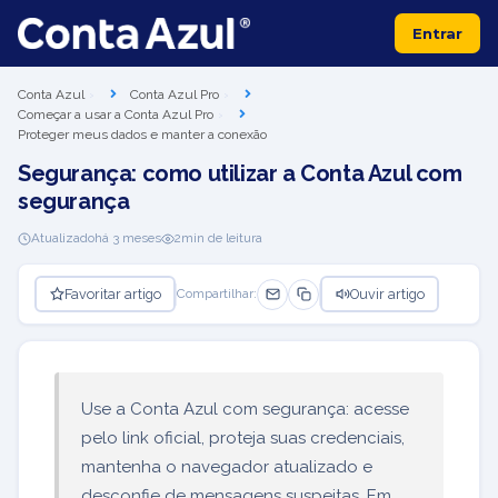
Entrar
Conta Azul
Conta Azul Pro
Começar a usar a Conta Azul Pro
Proteger meus dados e manter a conexão
Segurança: como utilizar a Conta Azul com
segurança
Atualizado
há 3 meses
2
min de leitura
Favoritar artigo
Ouvir artigo
Compartilhar:
Use a Conta Azul com segurança: acesse
pelo link oficial, proteja suas credenciais,
mantenha o navegador atualizado e
desconfie de mensagens suspeitas. Em