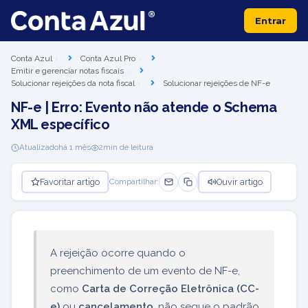
Entrar
Conta Azul
Conta Azul Pro
Emitir e gerenciar notas fiscais
Solucionar rejeições da nota fiscal
Solucionar rejeições de NF-e
NF-e | Erro: Evento não atende o Schema
XML específico
Atualizado
há 1 mês
2
min de leitura
Favoritar artigo
Ouvir artigo
Compartilhar:
A rejeição ocorre quando o
preenchimento de um evento de NF-e,
como
Carta de Correção Eletrônica (CC-
e)
ou
cancelamento
, não segue o padrão