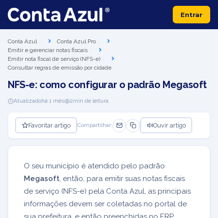
Entrar
Conta Azul
Conta Azul Pro
Emitir e gerenciar notas fiscais
Emitir nota fiscal de serviço (NFS-e)
Consultar regras de emissão por cidade
NFS-e: como configurar o padrão Megasoft
Atualizado
há 1 mês
2
min de leitura
Favoritar artigo
Ouvir artigo
Compartilhar:
O seu município é atendido pelo padrão
Megasoft
, então, para emitir suas notas fiscais
de serviço (NFS-e) pela Conta Azul, as principais
informações devem ser coletadas no portal de
sua prefeitura, e então preenchidas no ERP.