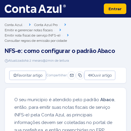
Entrar
Conta Azul
Conta Azul Pro
Emitir e gerenciar notas fiscais
Emitir nota fiscal de serviço (NFS-e)
Consultar regras de emissão por cidade
NFS-e: como configurar o padrão Abaco
Atualizado
há 2 meses
2
min de leitura
Favoritar artigo
Ouvir artigo
Compartilhar:
O seu município é atendido pelo padrão
Abaco
,
então, para emitir suas notas fiscais de serviço
(NFS-e) pela Conta Azul, as principais
informações devem ser coletadas no portal de
sua prefeitura, e então preenchidas no ERP.