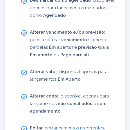
Desmarcar como agendado
: disponível
apenas para lançamentos marcados
como
Agendado
.
Alterar vencimento e/ou previsão
:
permite alterar
vencimento
(somente
parcelas
Em aberto
) e
previsão
(para
Em aberto
ou
Pago parcial
).
Alterar valor
: disponível apenas para
lançamentos
Em Aberto
.
Alterar conta
: disponível apenas para
lançamentos
não conciliados
e
sem
agendamento
.
Editar
: em
lançamentos recorrentes
,