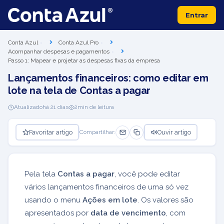
Entrar
Conta Azul
Conta Azul Pro
Acompanhar despesas e pagamentos
Passo 1: Mapear e projetar as despesas fixas da empresa
Lançamentos financeiros: como editar em
lote na tela de Contas a pagar
Atualizado
há 21 dias
2
min de leitura
Favoritar artigo
Ouvir artigo
Compartilhar:
Pela tela
Contas a pagar
, você pode editar
vários lançamentos financeiros de uma só vez
usando o menu
Ações em lote
. Os valores são
apresentados por
data de vencimento
, com