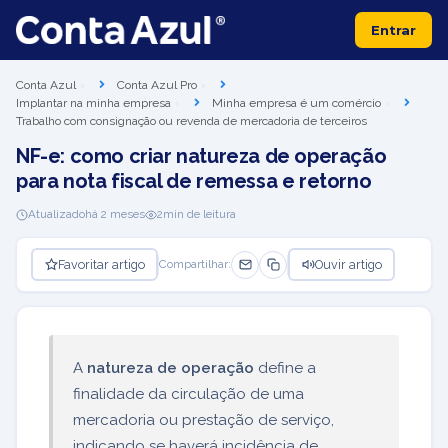
Entrar
Conta Azul
Conta Azul Pro
Implantar na minha empresa
Minha empresa é um comércio
Trabalho com consignação ou revenda de mercadoria de terceiros
NF-e: como criar natureza de operação
para nota fiscal de remessa e retorno
Atualizado
há 2 meses
2
min de leitura
Favoritar artigo
Ouvir artigo
Compartilhar:
A
natureza de operação
define a
finalidade da circulação de uma
mercadoria ou prestação de serviço,
indicando se haverá incidência de