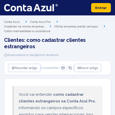
Entrar
Conta Azul
Conta Azul Pro
Implantar na minha empresa
Minha empresa presta serviços
Cobro mensalidade ou assinatura
Clientes: como cadastrar clientes
estrangeiros
Atualizado
há 21 dias
2
min de leitura
Favoritar artigo
Ouvir artigo
Compartilhar:
Você vai entender
como cadastrar
clientes estrangeiros na Conta Azul Pro
,
informando os campos específicos
exigidos para vendas internacionais. Isso