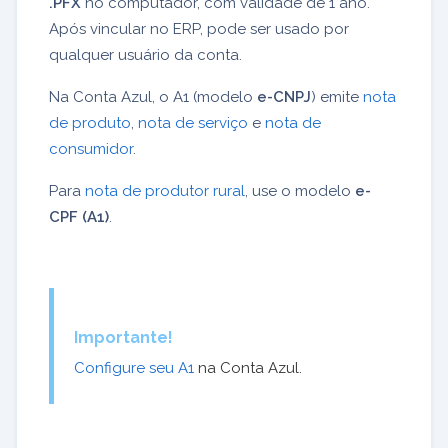
.PFX
no computador, com validade de 1 ano.
Após vincular no ERP, pode ser usado por
qualquer usuário da conta.
Na Conta Azul, o A1 (modelo
e-CNPJ
) emite
nota
de produto
,
nota de serviço
e
nota de
consumidor
.
Para
nota de produtor rural
, use o modelo
e-
CPF (A1)
.
Importante!
Configure seu A1
na Conta Azul.