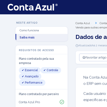
NESTE ARTIGO
Conta Azul
Conta
Vendo para outras empr
Como funciona
Dados de a
Saiba mais
Atualizado
há 2 meses
REQUISITOS DE ACESSO
Favoritar artigo
Plano contratado pela sua
empresa
✔ Essencial
✔ Controle
✔ Avançado
Na Conta Azul
✔ Performance
o ERP sem cus
Cada usuário
Plano contratado por parceiro
específicas e
Conta Azul Pro