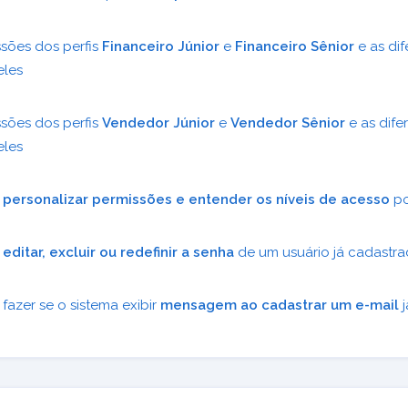
sões dos perfis
Financeiro Júnior
e
Financeiro Sênior
e as di
eles
sões dos perfis
Vendedor Júnior
e
Vendedor Sênior
e as dife
eles
o
personalizar permissões e entender os níveis de acesso
po
o
editar, excluir ou redefinir a senha
de um usuário já cadastr
fazer se o sistema exibir
mensagem ao cadastrar um e-mail
j