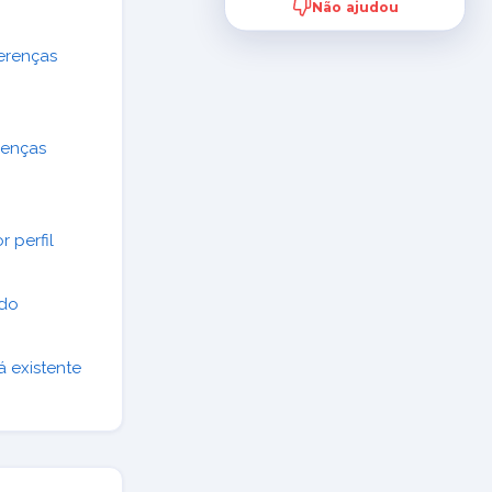
Não ajudou
ferenças
renças
r perfil
ado
á existente