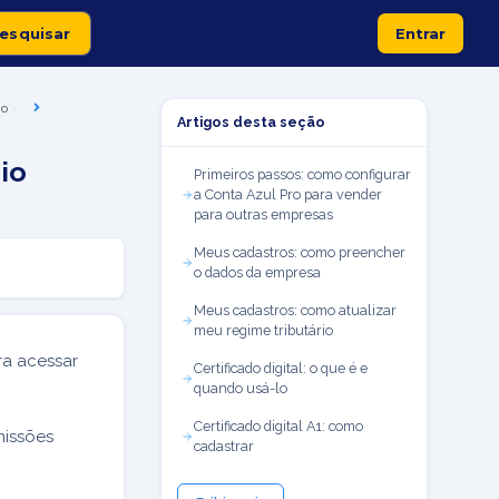
Entrar
io
Artigos desta seção
io
Primeiros passos: como configurar
a Conta Azul Pro para vender
para outras empresas
Meus cadastros: como preencher
o dados da empresa
Meus cadastros: como atualizar
meu regime tributário
ra acessar
Certificado digital: o que é e
quando usá-lo
Certificado digital A1: como
issões
cadastrar