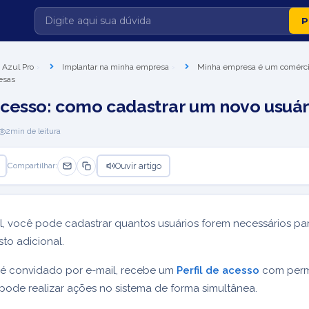
 Azul Pro
Implantar na minha empresa
Minha empresa é um comérc
esas
cesso: como cadastrar um novo usuár
2
min de leitura
Ouvir artigo
Compartilhar:
, você pode cadastrar quantos usuários forem necessários pa
to adicional.
 é convidado por e-mail, recebe um
Perfil de acesso
com perm
 pode realizar ações no sistema de forma simultânea.