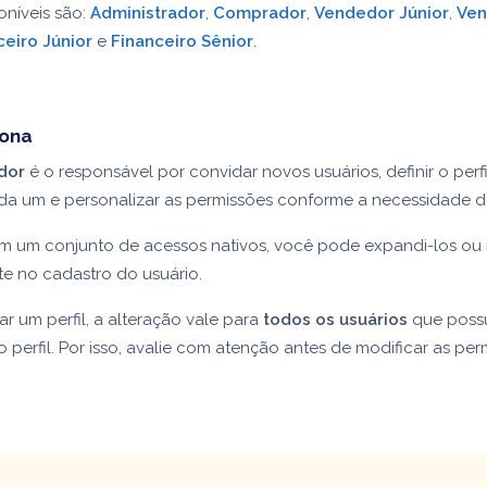
oníveis são:
Administrador
,
Comprador
,
Vendedor Júnior
,
Ven
ceiro Júnior
e
Financeiro Sênior
.
iona
dor
é o responsável por convidar novos usuários, definir o perfi
da um e personalizar as permissões conforme a necessidade d
em um conjunto de acessos nativos, você pode expandi-los ou r
te no cadastro do usuário.
ar um perfil, a alteração vale para
todos os usuários
que pos
perfil. Por isso, avalie com atenção antes de modificar as per