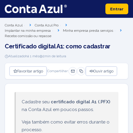
Entrar
Conta Azul
Conta Azul Pro
Implantar na minha empresa
Minha empresa presta serviços
Recebo comissão ou repasse
Certificado digital A1: como cadastrar
Atualizado
há 1 mês
2
min de leitura
Favoritar artigo
Ouvir artigo
Compartilhar:
Cadastre seu
certificado digital A1 (.PFX)
na Conta Azul em poucos passos.
Veja também como evitar erros durante o
processo.