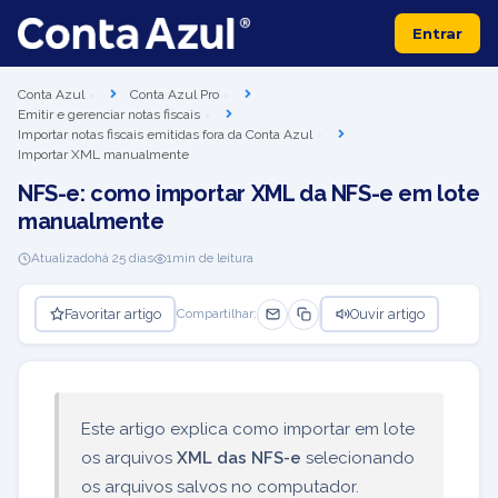
Entrar
Conta Azul
Conta Azul Pro
Emitir e gerenciar notas fiscais
Importar notas fiscais emitidas fora da Conta Azul
Importar XML manualmente
NFS-e: como importar XML da NFS-e em lote
manualmente
Atualizado
há 25 dias
1
min de leitura
Favoritar artigo
Ouvir artigo
Compartilhar:
Este artigo explica como importar em lote
os arquivos
XML das NFS-e
selecionando
os arquivos salvos no computador.