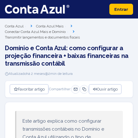
Entrar
Conta Azul
Conta Azul Mais
Conectar Conta Azul Mais e Domínio
Transmitir lançamentos e documentos fiscais
Domínio e Conta Azul: como configurar a
projeção financeira + baixas financeiras na
transmissão contábil
Atualizado
há 2 meses
2
min de leitura
Favoritar artigo
Ouvir artigo
Compartilhar:
Este artigo explica como configurar
transmissões contábeis no Domínio e
Conta Azul utilizando o tipo de