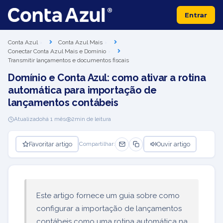
Entrar
Conta Azul
Conta Azul Mais
Conectar Conta Azul Mais e Domínio
Transmitir lançamentos e documentos fiscais
Domínio e Conta Azul: como ativar a rotina
automática para importação de
lançamentos contábeis
Atualizado
há 1 mês
2
min de leitura
Favoritar artigo
Ouvir artigo
Compartilhar:
Este artigo fornece um guia sobre como
configurar a importação de lançamentos
contábeis como uma rotina automática na