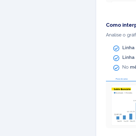
Como inter
Analise o grá
Linha
Linha
No
mê