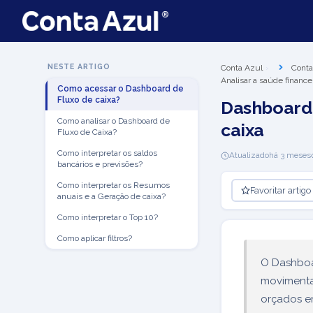
NESTE ARTIGO
Conta Azul
Conta
Analisar a saúde finance
Como acessar o Dashboard de
Fluxo de caixa?
Dashboard 
Como analisar o Dashboard de
caixa
Fluxo de Caixa?
Como interpretar os saldos
Atualizado
há 3 meses
bancários e previsões?
Como interpretar os Resumos
Favoritar artigo
anuais e a Geração de caixa?
Como interpretar o Top 10?
Como aplicar filtros?
O Dashboa
movimentaç
orçados em