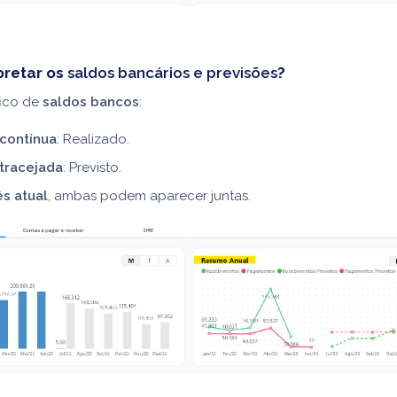
pretar os
saldos bancários e previsões
?
fico de
saldos bancos
:
 contínua
: Realizado.
 tracejada
: Previsto.
s atual
, ambas podem aparecer juntas.