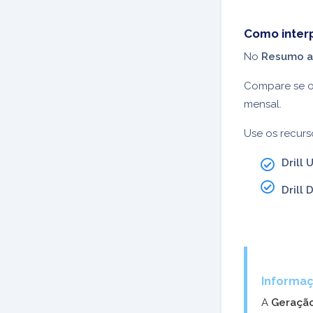
Como inter
No
Resumo a
Compare se o
mensal.
Use os recur
Drill 
Drill
Informa
A
Geração