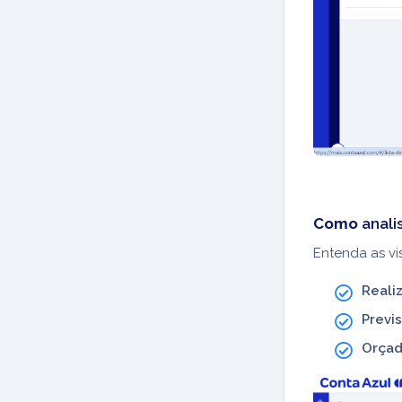
Como
anali
Entenda as vi
Reali
Previ
Orça