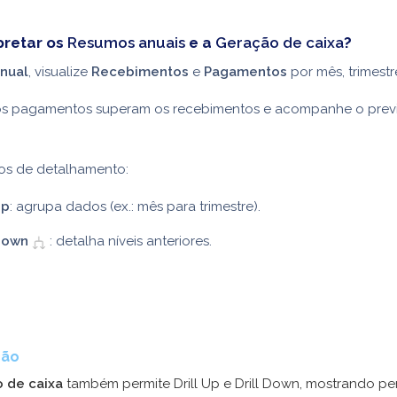
pretar os
Resumos anuais
e a
Geração de caixa
?
nual
, visualize
Recebimentos
e
Pagamentos
por mês, trimestr
s pagamentos superam os recebimentos e acompanhe o previ
sos de detalhamento:
Up
: agrupa dados (ex.: mês para trimestre).
 Down
: detalha níveis anteriores.
ção
 de caixa
também permite Drill Up e Drill Down, mostrando pe