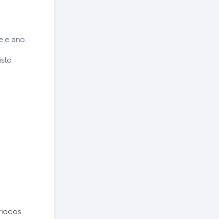
e e ano.
sto
ríodos