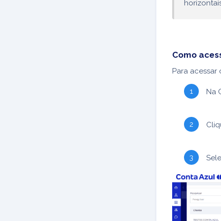
horizontais
Como aces
Para acessar 
Na 
Cli
Sele