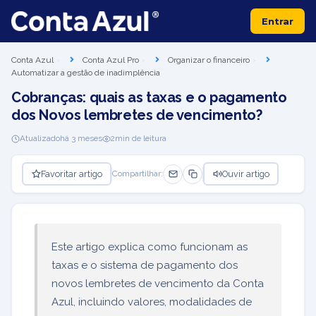
Entrar
Conta Azul
Conta Azul Pro
Organizar o financeiro
Automatizar a gestão de inadimplência
Cobranças: quais as taxas e o pagamento
dos Novos lembretes de vencimento?
Atualizado
há 3 meses
2
min de leitura
Favoritar artigo
Ouvir artigo
Compartilhar:
Este artigo explica como funcionam as
taxas e o sistema de pagamento dos
novos lembretes de vencimento da Conta
Azul, incluindo valores, modalidades de