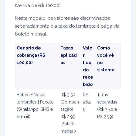
(Venda de R$ 100,00)
Neste modelo, os valores são discriminados
separadamente e a taxa do lembrete é paga via
boleto mensal.
Cenário de
Taxas
Valo
Como
cobrança (R$
aplicad
r
você vê
100,00)
as
líqui
no
do
sistema
rece
bido
Boleto + Novos
R$ 3,50
R$
Taxas
lembretes | Pacote
(Compen
96,5
separadas
(WhatsApp, SMS e
sação)
0
(R$ 3,50 e
e-mail)
R$ 2,99
R$ 2,99)
(Boleto
mensal)