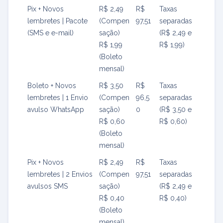
Pix + Novos
R$ 2,49
R$
Taxas
lembretes | Pacote
(Compen
97,51
separadas
(SMS e e-mail)
sação)
(R$ 2,49 e
R$ 1,99
R$ 1,99)
(Boleto
mensal)
Boleto + Novos
R$ 3,50
R$
Taxas
lembretes | 1 Envio
(Compen
96,5
separadas
avulso WhatsApp
sação)
0
(R$ 3,50 e
R$ 0,60
R$ 0,60)
(Boleto
mensal)
Pix + Novos
R$ 2,49
R$
Taxas
lembretes | 2 Envios
(Compen
97,51
separadas
avulsos SMS
sação)
(R$ 2,49 e
R$ 0,40
R$ 0,40)
(Boleto
mensal)