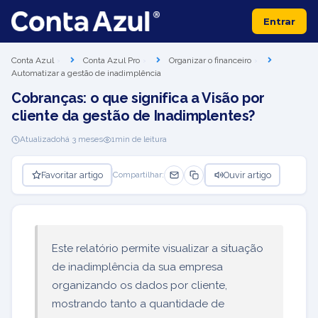
Entrar
Conta Azul
Conta Azul Pro
Organizar o financeiro
Automatizar a gestão de inadimplência
Cobranças: o que significa a Visão por
cliente da gestão de Inadimplentes?
Atualizado
há 3 meses
1
min de leitura
Favoritar artigo
Ouvir artigo
Compartilhar:
Este relatório permite visualizar a situação
de inadimplência da sua empresa
organizando os dados por cliente,
mostrando tanto a quantidade de