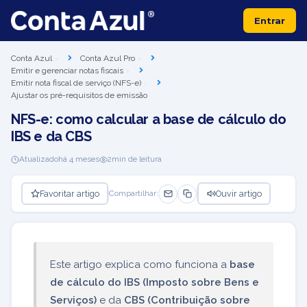
Entrar
Conta Azul
Conta Azul Pro
Emitir e gerenciar notas fiscais
Emitir nota fiscal de serviço (NFS-e)
Ajustar os pré-requisitos de emissão
NFS-e: como calcular a base de cálculo do
IBS e da CBS
Atualizado
há 4 meses
2
min de leitura
Favoritar artigo
Ouvir artigo
Compartilhar:
Este artigo explica como funciona a
base
de cálculo do IBS (Imposto sobre Bens e
Serviços)
e da
CBS (Contribuição sobre