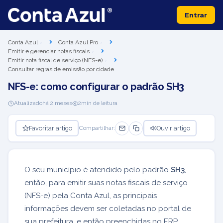
Entrar
Conta Azul
Conta Azul Pro
Emitir e gerenciar notas fiscais
Emitir nota fiscal de serviço (NFS-e)
Consultar regras de emissão por cidade
NFS-e: como configurar o padrão SH3
Atualizado
há 2 meses
2
min de leitura
Favoritar artigo
Ouvir artigo
Compartilhar:
O seu município é atendido pelo padrão
SH3
,
então, para emitir suas notas fiscais de serviço
(NFS-e) pela Conta Azul, as principais
informações devem ser coletadas no portal de
sua prefeitura, e então preenchidas no ERP.