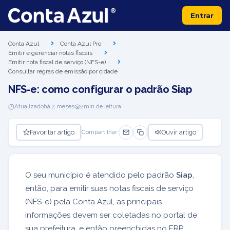
Entrar
Conta Azul
Conta Azul Pro
Emitir e gerenciar notas fiscais
Emitir nota fiscal de serviço (NFS-e)
Consultar regras de emissão por cidade
NFS-e: como configurar o padrão Siap
Atualizado
há 2 meses
2
min de leitura
Favoritar artigo
Ouvir artigo
Compartilhar:
O seu município é atendido pelo padrão
Siap
,
então, para emitir suas notas fiscais de serviço
(NFS-e) pela Conta Azul, as principais
informações devem ser coletadas no portal de
sua prefeitura, e então preenchidas no ERP.