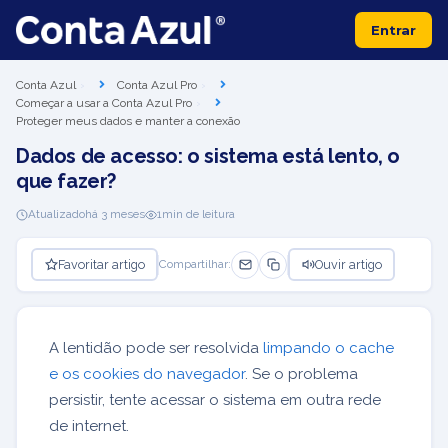
Entrar
Conta Azul
Conta Azul Pro
Começar a usar a Conta Azul Pro
Proteger meus dados e manter a conexão
Dados de acesso: o sistema está lento, o
que fazer?
Atualizado
há 3 meses
1
min de leitura
Favoritar artigo
Ouvir artigo
Compartilhar:
A lentidão pode ser resolvida
limpando o cache
e os cookies do navegador
. Se o problema
persistir, tente acessar o sistema em outra rede
de internet.