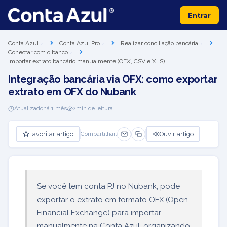
Entrar
Conta Azul
Conta Azul Pro
Realizar conciliação bancária
Conectar com o banco
Importar extrato bancário manualmente (OFX, CSV e XLS)
Integração bancária via OFX: como exportar
extrato em OFX do Nubank
Atualizado
há 1 mês
2
min de leitura
Favoritar artigo
Ouvir artigo
Compartilhar:
Se você tem conta PJ no Nubank, pode
exportar o extrato em formato OFX (Open
Financial Exchange) para importar
manualmente na Conta Azul, organizando