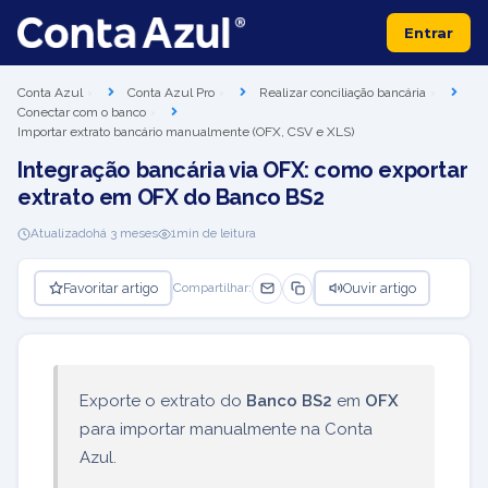
Entrar
Conta Azul
Conta Azul Pro
Realizar conciliação bancária
Conectar com o banco
Importar extrato bancário manualmente (OFX, CSV e XLS)
Integração bancária via OFX: como exportar
extrato em OFX do Banco BS2
Atualizado
há 3 meses
1
min de leitura
Favoritar artigo
Ouvir artigo
Compartilhar:
Exporte o extrato do
Banco BS2
em
OFX
para importar manualmente na Conta
Azul.