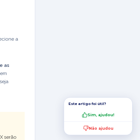
ecione a
e as
 em
seja
Este artigo foi útil?
Sim, ajudou!
Não ajudou
X serão