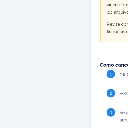
vinculada
do arquiv
Revise com
financeiro.
Como cancel
Na 
Vol
Sele
arqu