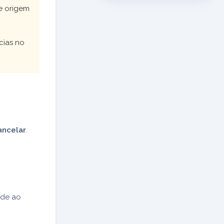
e origem
cias no
ancelar
.
nde ao