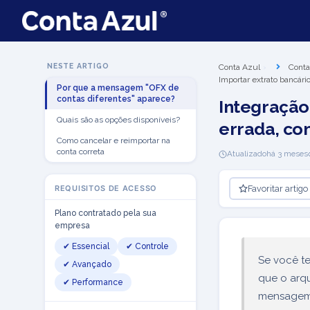
NESTE ARTIGO
Conta Azul
Conta
Importar extrato bancár
Por que a mensagem "OFX de
contas diferentes" aparece?
Integração
Quais são as opções disponíveis?
errada, co
Como cancelar e reimportar na
conta correta
Atualizado
há 3 meses
Favoritar artigo
REQUISITOS DE ACESSO
Plano contratado pela sua
empresa
✔ Essencial
✔ Controle
Se você te
✔ Avançado
que o arqu
✔ Performance
mensage