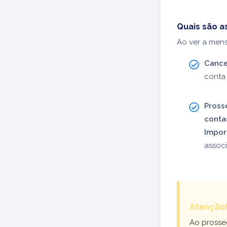
Quais são a
Ao ver a me
Cance
conta 
Pross
conta
Impor
associ
Atenção
Ao prosse