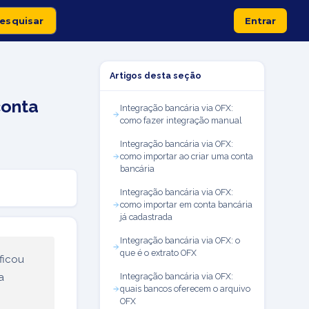
Entrar
Artigos desta seção
conta
Integração bancária via OFX:
como fazer integração manual
Integração bancária via OFX:
como importar ao criar uma conta
bancária
Integração bancária via OFX:
como importar em conta bancária
já cadastrada
Integração bancária via OFX: o
que é o extrato OFX
ficou
a
Integração bancária via OFX:
quais bancos oferecem o arquivo
OFX