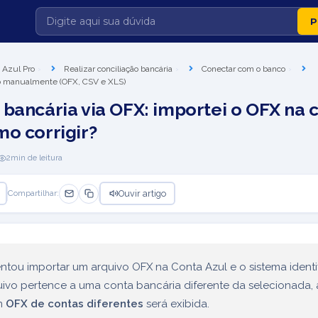
 Azul Pro
Realizar conciliação bancária
Conectar com o banco
io manualmente (OFX, CSV e XLS)
 bancária via OFX: importei o OFX na 
mo corrigir?
2
min de leitura
Ouvir artigo
Compartilhar:
ntou importar um arquivo OFX na Conta Azul e o sistema identi
ivo pertence a uma conta bancária diferente da selecionada, 
m
OFX de contas diferentes
será exibida.