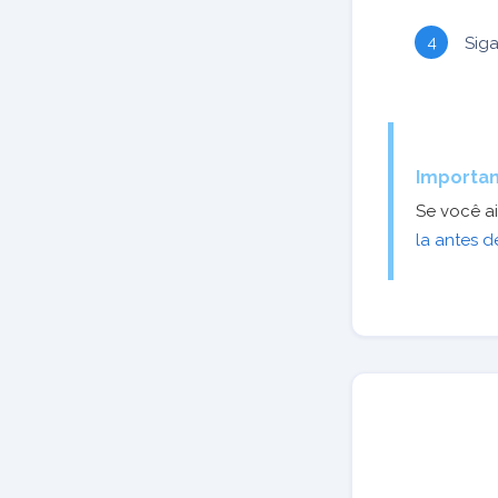
Sig
Importan
Se você a
la antes d