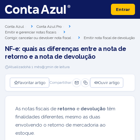
Entrar
Conta Azul
Conta Azul Pro
Emitir e gerenciar notas fiscais
Corrigir, cancelar ou devolver nota fiscal
Emitir nota fiscal de devolução
NF-e: quais as diferenças entre a nota de
retorno e a nota de devolução
Atualizado
há 1 mês
3
min de leitura
Favoritar artigo
Ouvir artigo
Compartilhar:
As notas fiscais de
retorno
e
devolução
têm
finalidades diferentes, mesmo as duas
envolvendo o retorno de mercadoria ao
estoque.