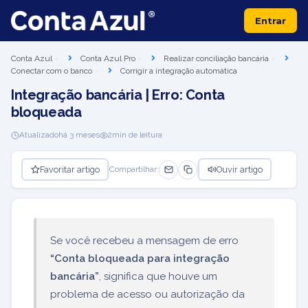
Entrar
Conta Azul
Conta Azul Pro
Realizar conciliação bancária
Conectar com o banco
Corrigir a integração automática
Integração bancária | Erro: Conta
bloqueada
Atualizado
há 3 meses
2
min de leitura
Favoritar artigo
Ouvir artigo
Compartilhar:
Se você recebeu a mensagem de erro
“Conta bloqueada para integração
bancária”
, significa que houve um
problema de acesso ou autorização da