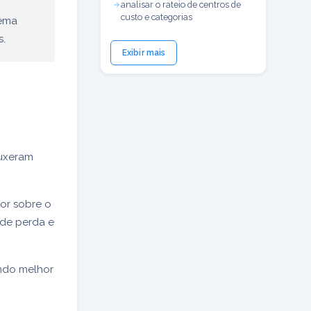
analisar o rateio de centros de
custo e categorias
tema
s.
Exibir mais
ouxeram
or sobre o
 de perda e
endo melhor