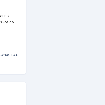
zar no
usivos da
tempo real,