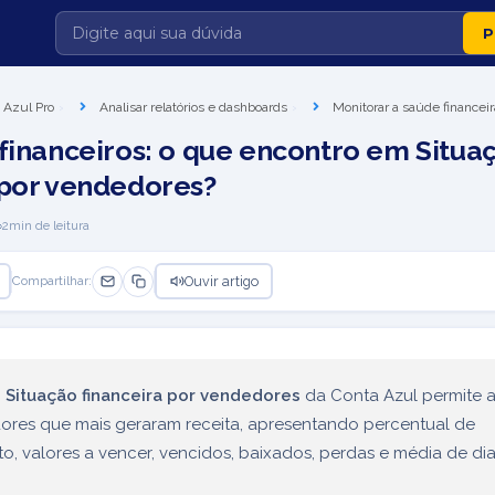
 Azul Pro
Analisar relatórios e dashboards
Monitorar a saúde financeir
 financeiros: o que encontro em Situa
 por vendedores?
2
min de leitura
Ouvir artigo
Compartilhar:
o
Situação financeira por vendedores
da Conta Azul permite a
ores que mais geraram receita, apresentando percentual de
o, valores a vencer, vencidos, baixados, perdas e média de di