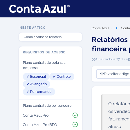
NESTE ARTIGO
Conta Azul
Conta
Como analisar o relatório
Relatórios
financeira
REQUISITOS DE ACESSO
Atualizado
há 27 dias
Plano contratado pela sua
empresa
Favoritar artigo
✔ Essencial
✔ Controle
✔ Avançado
✔ Performance
O relatóri
Plano contratado por parceiro
os vended
Conta Azul Pro
faturament
Conta Azul Pro BPO
atraso.