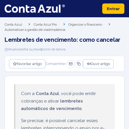
Entrar
Conta Azul
Conta Azul Pro
Organizar o financeiro
Automatizar a gestão de inadimplência
Lembretes de vencimento: como cancelar
Atualizado
há 24 dias
1
min de leitura
Favoritar artigo
Ouvir artigo
Compartilhar:
Com a
Conta Azul
, você pode emitir
cobranças e ativar
lembretes
automáticos de vencimento
.
Se precisar, é possível cancelar esses
lembretes, interrompendo o envio por e-