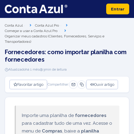
Entrar
Conta Azul
Conta Azul Pro
Começar a usar a Conta Azul Pro
Organizar meus cadastros (Clientes, Fornecedores, Serviços e
Transportadoras)
Fornecedores: como importar planilha com
fornecedores
Atualizado
há 1 mês
3
min de leitura
Favoritar artigo
Ouvir artigo
Compartilhar:
Importe uma planilha de
fornecedores
para cadastrar tudo de uma vez. Acesse o
menu de
Compras
, baixe a
planilha