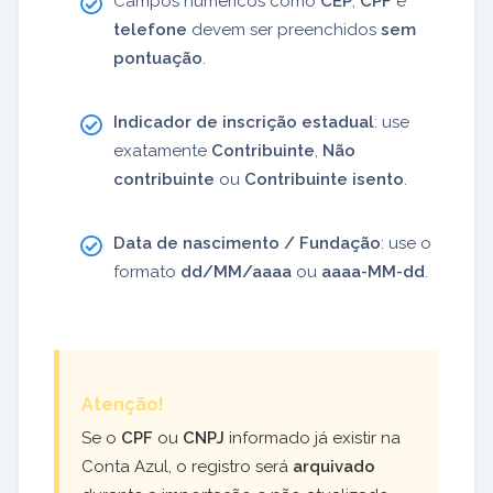
Campos numéricos como
CEP
,
CPF
e
telefone
devem ser preenchidos
sem
pontuação
.
Indicador de inscrição estadual
: use
exatamente
Contribuinte
,
Não
contribuinte
ou
Contribuinte isento
.
Data de nascimento / Fundação
: use o
formato
dd/MM/aaaa
ou
aaaa-MM-dd
.
Atenção!
Se o
CPF
ou
CNPJ
informado já existir na
Conta Azul, o registro será
arquivado