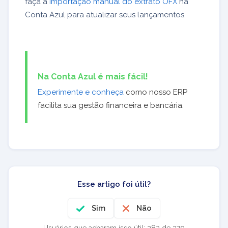
faça a
importação manual do extrato OFX
na
Conta Azul para atualizar seus lançamentos.
Na Conta Azul é mais fácil!
Experimente e conheça
como nosso ERP
facilita sua gestão financeira e bancária.
Esse artigo foi útil?
Sim
Não
Usuários que acharam isso útil: 282 de 370