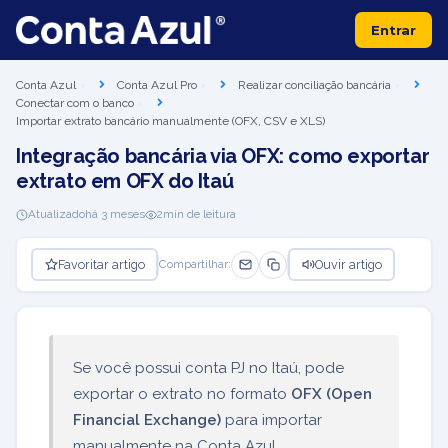
Entrar
Conta Azul
Conta Azul Pro
Realizar conciliação bancária
Conectar com o banco
Importar extrato bancário manualmente (OFX, CSV e XLS)
Integração bancária via OFX: como exportar
extrato em OFX do Itaú
Atualizado
há 3 meses
2
min de leitura
Favoritar artigo
Ouvir artigo
Compartilhar:
Se você possui conta PJ no Itaú, pode
exportar o extrato no formato
OFX (Open
Financial Exchange)
para importar
manualmente na Conta Azul.