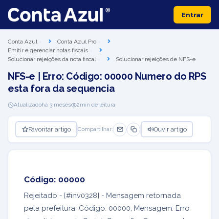
Entrar
Conta Azul
Conta Azul Pro
Emitir e gerenciar notas fiscais
Solucionar rejeições da nota fiscal
Solucionar rejeições de NFS-e
NFS-e | Erro: Código: 00000 Numero do RPS
esta fora da sequencia
Atualizado
há 3 meses
2
min de leitura
Favoritar artigo
Ouvir artigo
Compartilhar:
Código: 00000
Rejeitado - [#inv0328] - Mensagem retornada
pela prefeitura: Código: 00000, Mensagem: Erro