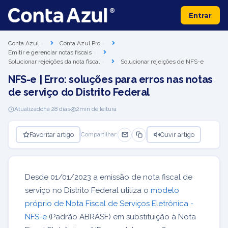
Entrar
Conta Azul
Conta Azul Pro
Emitir e gerenciar notas fiscais
Solucionar rejeições da nota fiscal
Solucionar rejeições de NFS-e
NFS-e | Erro: soluções para erros nas notas
de serviço do Distrito Federal
Atualizado
há 28 dias
2
min de leitura
Favoritar artigo
Ouvir artigo
Compartilhar:
Desde 01/01/2023 a emissão de nota fiscal de
serviço no Distrito Federal utiliza o
modelo
próprio de Nota Fiscal de Serviços Eletrônica -
NFS-e
(Padrão ABRASF) em substituição à Nota