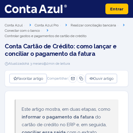
Entrar
Conta Azul
Conta Azul Pro
Realizar conciliação bancária
Conectar com o banco
Controlar gastos e pagamentos de cartão de crédito
Conta Cartão de Crédito: como lançar e
conciliar o pagamento da fatura
Atualizado
há 3 meses
2
min de leitura
Favoritar artigo
Ouvir artigo
Compartilhar:
Este artigo mostra, em duas etapas, como
informar o pagamento da fatura
do
cartão de crédito no ERP e, em seguida,
conciliar essa saída
com o extrato