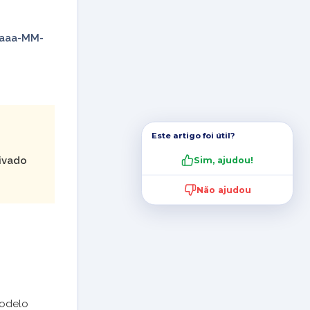
aaa-MM-
Este artigo foi útil?
ivado
Sim, ajudou!
Não ajudou
modelo