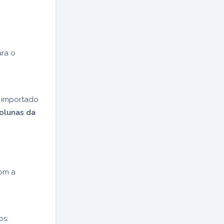
ara o
o importado
olunas da
com a
os: