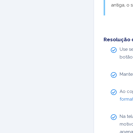
antiga, o 
Resolução 
Use s
botã
Mante
Ao cop
forma
Na te
motivo
apenas