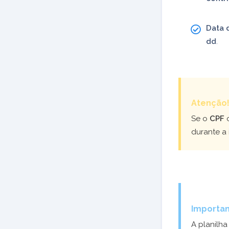
Data 
dd
.
Atenção
Se o
CPF
durante a
Importan
A planilha