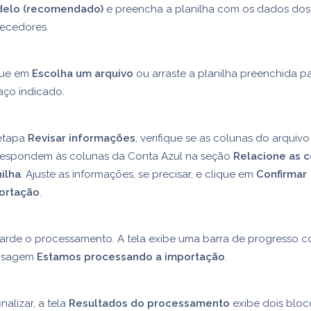
elo (recomendado)
e preencha a planilha com os dados dos
necedores.
que em
Escolha um arquivo
ou arraste a planilha preenchida p
aço indicado.
etapa
Revisar informações
, verifique se as colunas do arquiv
respondem às colunas da Conta Azul na seção
Relacione as c
ilha
. Ajuste as informações, se precisar, e clique em
Confirmar
ortação
.
arde o processamento. A tela exibe uma barra de progresso 
nsagem
Estamos processando a importação
.
inalizar, a tela
Resultados do processamento
exibe dois bloc