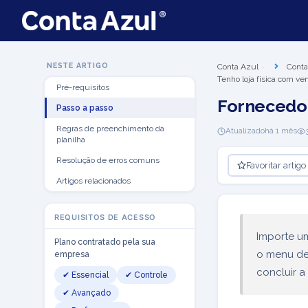
NESTE ARTIGO
Conta Azul
Conta
Tenho loja física com ve
Pré-requisitos
Fornecedor
Passo a passo
Regras de preenchimento da
Atualizado
há 1 mês
planilha
Resolução de erros comuns
Favoritar artigo
Artigos relacionados
REQUISITOS DE ACESSO
Importe u
Plano contratado pela sua
o menu d
empresa
concluir a
✔ Essencial
✔ Controle
✔ Avançado