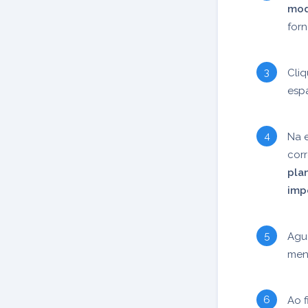
mod
for
Cli
esp
Na 
cor
plan
imp
Agu
me
Ao f