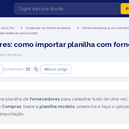
 Azul Pro
Implantar na minha empresa
Minha empresa é um comérc
nda direta ao consumidor
es: como importar planilha com for
3
min de leitura
Ouvir artigo
Compartilhar:
ma planilha de
fornecedores
para cadastrar tudo de uma vez.
e
Compras
, baixe a
planilha modelo
, preencha e faça o uploa
 importação.