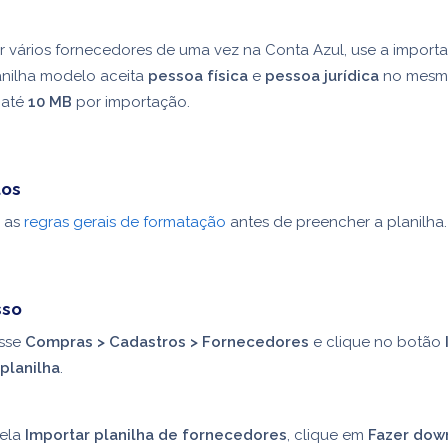
r vários fornecedores de uma vez na Conta Azul, use a import
lanilha modelo aceita
pessoa física
e
pessoa jurídica
no mesmo
 até
10 MB
por importação.
tos
r as
regras gerais de formatação
antes de preencher a planilha.
sso
sse
Compras > Cadastros > Fornecedores
e clique no botão
planilha
.
tela
Importar planilha de fornecedores
, clique em
Fazer dow