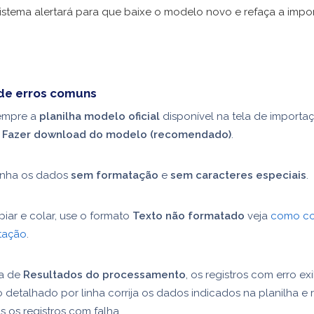
sistema alertará para que baixe o modelo novo e refaça a impo
de erros comuns
empre a
planilha modelo oficial
disponível na tela de importa
o
Fazer download do modelo (recomendado)
.
nha os dados
sem formatação
e
sem caracteres especiais
.
iar e colar, use o formato
Texto não formatado
veja
como co
tação
.
la de
Resultados do processamento
, os registros com erro e
 detalhado por linha corrija os dados indicados na planilha e 
 os registros com falha.