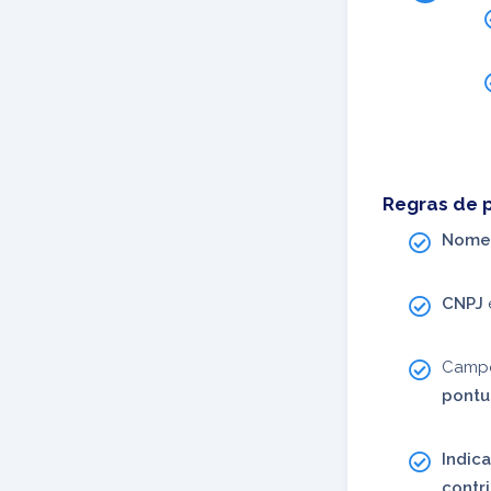
Regras de 
Nome 
CNPJ
Campo
pontu
Indic
contr