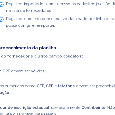
Registros importados com sucesso os cadastros já estão di
na lista de fornecedores.
Registros com erro com o motivo detalhado por linha par
possa corrigir e reimportar.
preenchimento da planilha
do fornecedor
é o único campo obrigatório.
e
CPF
devem ser válidos.
s numéricos como
CEP
,
CPF
e
telefone
devem ser preenchi
ação
.
ador de inscrição estadual
: use exatamente
Contribuinte
,
Não
ibuinte
ou
Contribuinte isento
.