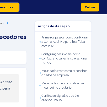
Entrar
io
Artigos desta seção
necedores
Primeiros passos: como configurar
a Conta Azul Pro para loja física
com PDV
Configurações iniciais: como
configurar o caixa físico e sangria
no PDV
Meus cadastros: como preencher
o dados da empresa
 Acesse
Meus cadastros: como atualizar
meu regime tributário
d para
Certificado digital: o que é e
quando usá-lo