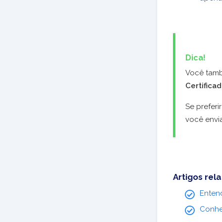
Dica!
Você tamb
Certificad
Se preferi
você envi
Artigos rel
Enten
Conhe