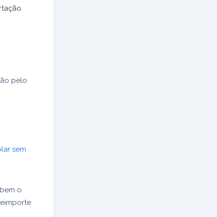
rtação.
ção pelo
lar sem
xibem o
reimporte