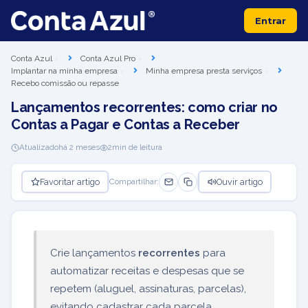
Entrar
Conta Azul
Conta Azul Pro
Implantar na minha empresa
Minha empresa presta serviços
Recebo comissão ou repasse
Lançamentos recorrentes: como criar no
Contas a Pagar e Contas a Receber
Atualizado
há 2 meses
2
min de leitura
Favoritar artigo
Ouvir artigo
Compartilhar:
Crie lançamentos
recorrentes
para
automatizar receitas e despesas que se
repetem (aluguel, assinaturas, parcelas),
evitando cadastrar cada parcela