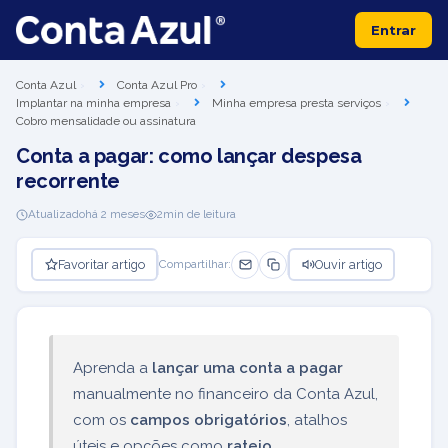
Entrar
Conta Azul
Conta Azul Pro
Implantar na minha empresa
Minha empresa presta serviços
Cobro mensalidade ou assinatura
Conta a pagar: como lançar despesa
recorrente
Atualizado
há 2 meses
2
min de leitura
Favoritar artigo
Ouvir artigo
Compartilhar:
Aprenda a
lançar uma conta a pagar
manualmente no financeiro da Conta Azul,
com os
campos obrigatórios
, atalhos
úteis e opções como
rateio
,