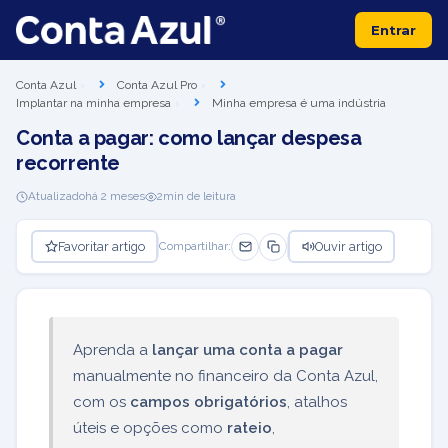
Entrar
Conta Azul
Conta Azul Pro
Implantar na minha empresa
Minha empresa é uma indústria
Conta a pagar: como lançar despesa
recorrente
Atualizado
há 2 meses
2
min de leitura
Favoritar artigo
Ouvir artigo
Compartilhar:
Aprenda a
lançar uma conta a pagar
manualmente no financeiro da Conta Azul,
com os
campos obrigatórios
, atalhos
úteis e opções como
rateio
,