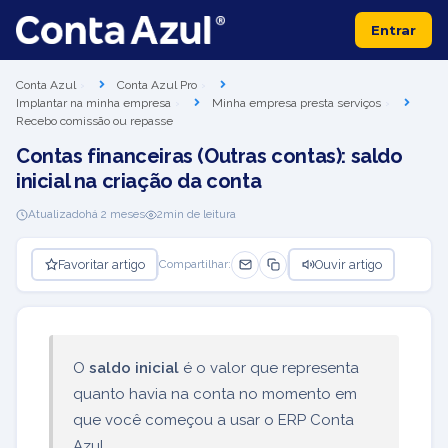
Entrar
Conta Azul
Conta Azul Pro
Implantar na minha empresa
Minha empresa presta serviços
Recebo comissão ou repasse
Contas financeiras (Outras contas): saldo
inicial na criação da conta
Atualizado
há 2 meses
2
min de leitura
Favoritar artigo
Ouvir artigo
Compartilhar:
O
saldo inicial
é o valor que representa
quanto havia na conta no momento em
que você começou a usar o ERP Conta
Azul.