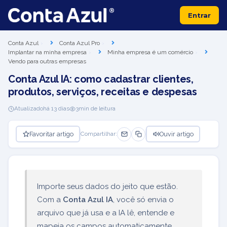
Entrar
Conta Azul
Conta Azul Pro
Implantar na minha empresa
Minha empresa é um comércio
Vendo para outras empresas
Conta Azul IA: como cadastrar clientes,
produtos, serviços, receitas e despesas
Atualizado
há 13 dias
3
min de leitura
Favoritar artigo
Ouvir artigo
Compartilhar:
Importe seus dados do jeito que estão.
Com a
Conta Azul IA
, você só envia o
arquivo que já usa e a IA lê, entende e
mapeia os campos automaticamente,