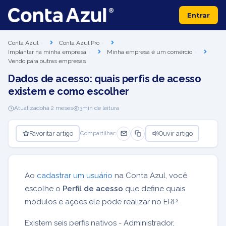
Entrar
Conta Azul
Conta Azul Pro
Implantar na minha empresa
Minha empresa é um comércio
Vendo para outras empresas
Dados de acesso: quais perfis de acesso
existem e como escolher
Atualizado
há 2 meses
3
min de leitura
Favoritar artigo
Ouvir artigo
Compartilhar:
Ao
cadastrar um usuário
na Conta Azul, você
escolhe o
Perfil de acesso
que define quais
módulos e ações ele pode realizar no ERP.
Existem seis perfis nativos - Administrador,