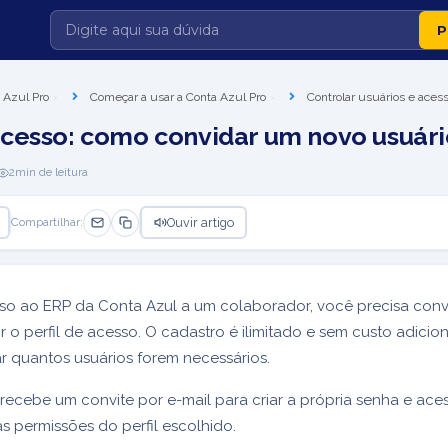
 Azul Pro
Começar a usar a Conta Azul Pro
Controlar usuários e aces
cesso: como convidar um novo usuári
2
min de leitura
Ouvir artigo
Compartilhar:
so ao ERP da Conta Azul a um colaborador, você precisa conv
ir o perfil de acesso. O cadastro é ilimitado e sem custo adicio
 quantos usuários forem necessários.
recebe um convite por e-mail para criar a própria senha e ace
s permissões do perfil escolhido.