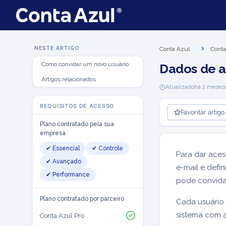
NESTE ARTIGO
Conta Azul
Conta
Como convidar um novo usuário
Dados de a
Artigos relacionados
Atualizado
há 2 meses
REQUISITOS DE ACESSO
Favoritar artigo
Plano contratado pela sua
empresa
✔ Essencial
✔ Controle
Para dar aces
✔ Avançado
e-mail e defin
✔ Performance
pode convidar
Plano contratado por parceiro
Cada usuário 
sistema com a
Conta Azul Pro