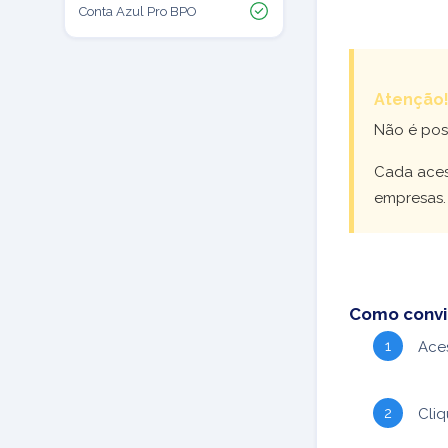
Conta Azul Pro BPO
Atenção
Não é poss
Cada aces
empresas.
Como convi
Ace
Cli