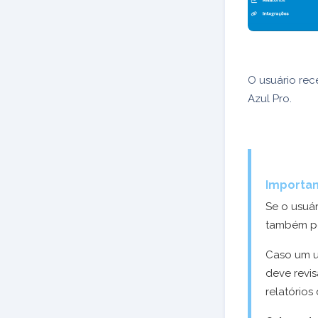
O usuário rec
Azul Pro.
Importan
Se o usuár
também po
Caso um us
deve revi
relatórios