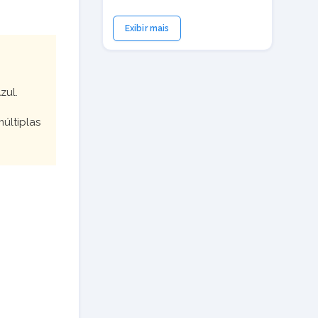
Exibir mais
zul.
últiplas