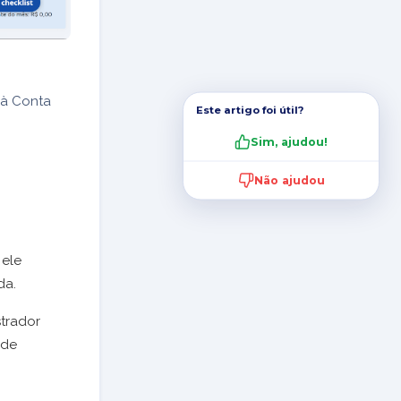
 à Conta
Este artigo foi útil?
Sim, ajudou!
Não ajudou
 ele
da.
strador
 de