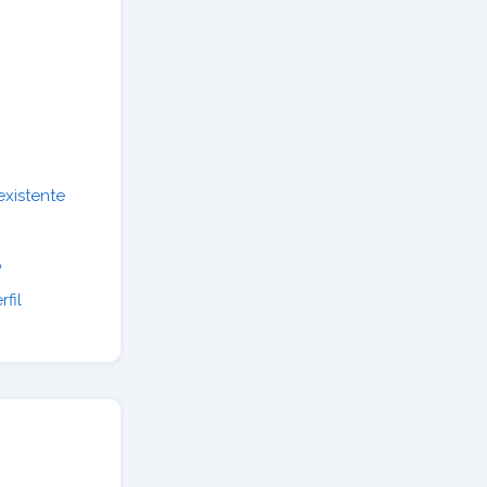
existente
o
fil