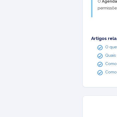
O
Agendad
permissões
Artigos rel
O que 
Quais 
Como e
Como p