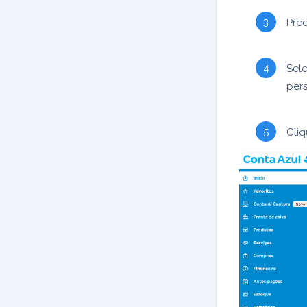
Pre
Sel
pers
Cli