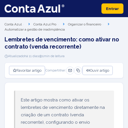
Entrar
Conta Azul
Conta Azul Pro
Organizar o financeiro
Automatizar a gestão de inadimplência
Lembretes de vencimento: como ativar no
contrato (venda recorrente)
Atualizado
há 11 dias
1
min de leitura
Favoritar artigo
Ouvir artigo
Compartilhar:
Este artigo mostra como ativar os
lembretes de vencimento diretamente na
criação de um contrato (venda
recorrente), configurando o envio