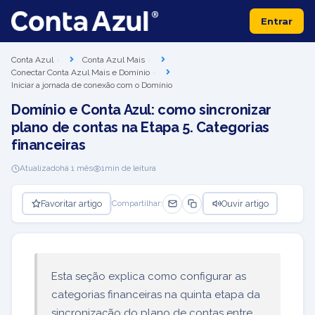
Entrar
Conta Azul
Conta Azul Mais
Conectar Conta Azul Mais e Domínio
Iniciar a jornada de conexão com o Domínio
Domínio e Conta Azul: como sincronizar
plano de contas na Etapa 5. Categorias
financeiras
Atualizado
há 1 mês
1
min de leitura
Favoritar artigo
Ouvir artigo
Compartilhar:
Esta seção explica como configurar as
categorias financeiras na quinta etapa da
sincronização do plano de contas entre