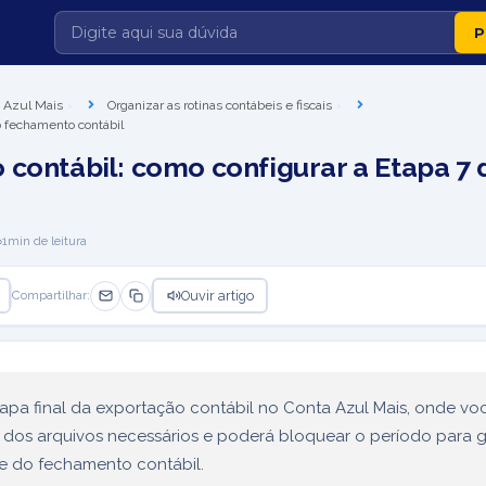
 Azul Mais
Organizar as rotinas contábeis e fiscais
o fechamento contábil
 contábil: como configurar a Etapa 7 
1
min de leitura
Ouvir artigo
Compartilhar:
tapa final da exportação contábil no Conta Azul Mais, onde voc
dos arquivos necessários e poderá bloquear o período para ga
de do fechamento contábil.