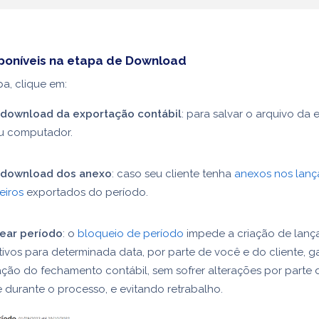
poníveis na etapa de Download
pa, clique em:
 download da exportação contábil
: para salvar o arquivo da
u computador.
 download dos anexo
: caso seu cliente tenha
anexos nos lan
eiros
exportados do período.
ear período
: o
bloqueio de período
impede a criação de lan
tivos para determinada data, por parte de você e do cliente, g
ação do fechamento contábil, sem sofrer alterações por parte 
e durante o processo, e evitando retrabalho.