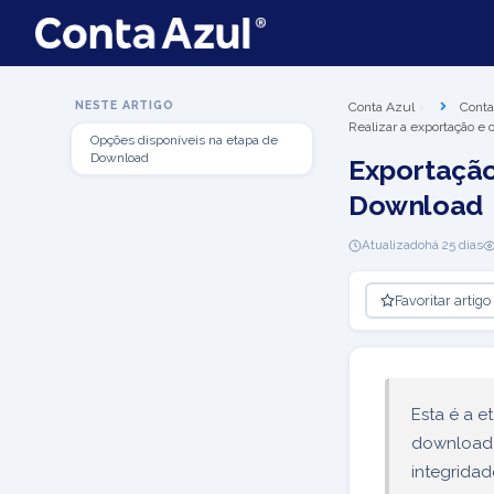
NESTE ARTIGO
Conta Azul
Conta
Realizar a exportação e 
Opções disponíveis na etapa de
Download
Exportação
Download
Atualizado
há 25 dias
Favoritar artigo
Esta é a e
download 
integrida