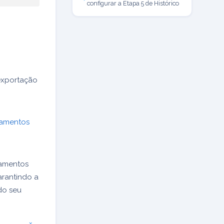
configurar a Etapa 5 de Histórico
 exportação
çamentos
çamentos
arantindo a
do seu