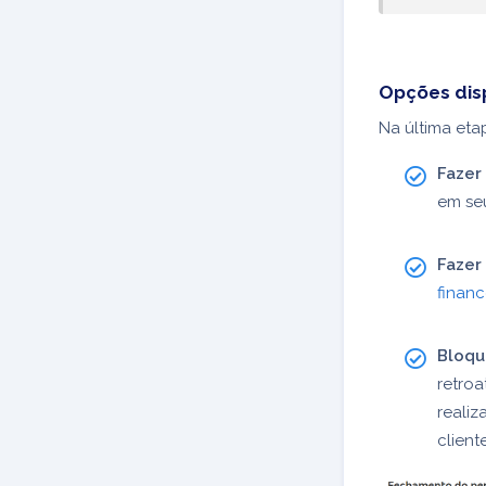
Opções dis
Na última eta
Fazer
em se
Fazer
financ
Bloqu
retroa
realiz
client