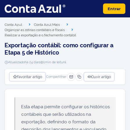
Entrar
Conta Azul
Conta Azul Mais
Organizar as rotinas contábeis e fiscais
Realizar a exportação e o fechamento contábil
Exportação contábil: como configurar a
Etapa 5 de Histórico
Atualizado
há 24 dias
1
min de leitura
Favoritar artigo
Ouvir artigo
Compartilhar:
Esta etapa permite configurar os históricos
contábeis que serão utilizados na
exportação, definindo o formato da
descrição dos lançamentos e vinculando