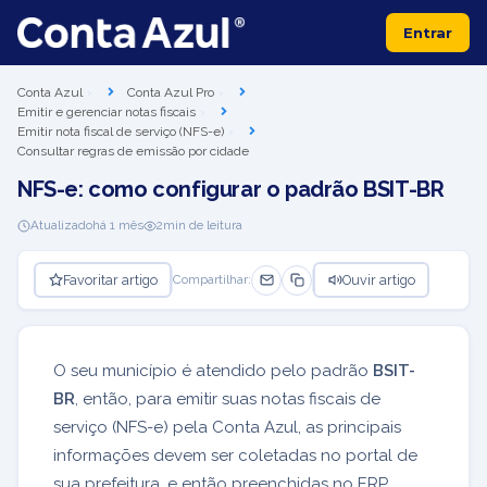
Entrar
Conta Azul
Conta Azul Pro
Emitir e gerenciar notas fiscais
Emitir nota fiscal de serviço (NFS-e)
Consultar regras de emissão por cidade
NFS-e: como configurar o padrão BSIT-BR
Atualizado
há 1 mês
2
min de leitura
Favoritar artigo
Ouvir artigo
Compartilhar:
O seu município é atendido pelo padrão
BSIT-
BR
, então, para emitir suas notas fiscais de
serviço (NFS-e) pela Conta Azul, as principais
informações devem ser coletadas no portal de
sua prefeitura, e então preenchidas no ERP.